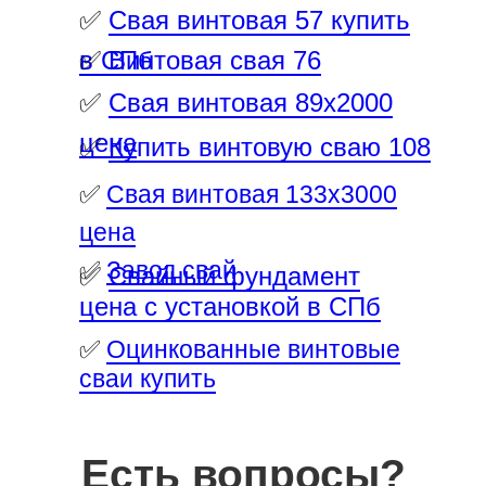
✅
Свая винтовая 57 купить
в СПб
✅
Винтовая свая 76
✅
Свая винтовая 89х2000
цена
✅
Купить винтовую сваю 108
✅
Свая винтовая 133х3000
цена
✅
Завод свай
✅
Свайный фундамент
цена с установкой в СПб
✅
Оцинкованные винтовые
сваи купить
Есть вопросы?