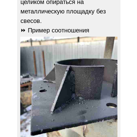
целиком опираться на
металлическую площадку без
свесов.
⏩ Пример соотношения
размеров.
Брус: 150 мм - площадка
108*200*200 мм,
200 мм - пластина 108*250*250
мм.
⏩ Лишняя часть пластины
спиливается.
⚙ Площадки СЗВС усилены 4-мя
косынками.