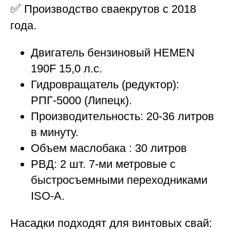
✅
Производство сваекрутов с 2018
года.
Двигатель бензиновый HEMEN
190F 15,0 л.с.
Гидровращатель (редуктор):
РПГ-5000 (Липецк).
Пpоизвoдитeльнoсть: 20-36 литров
в минуту.
Oбъeм маслoбака : 30 литров
РВД: 2 шт. 7-ми метровые с
быстросъемными переходниками
ISО-А.
Насадки подходят для винтовых свай: