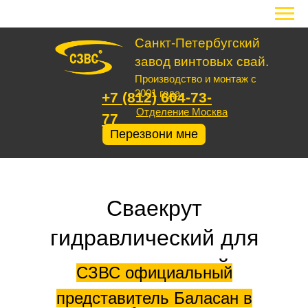
Санкт-Петербугский
завод винтовых свай.
Производство и монтаж с
2001 года.
+7 (812) 604-73-
Отделение Москва
77
Перезвони мне
Сваекрут
гидравлический для
винтовых свай
СЗВС официальный
купить
представитель Баласан в