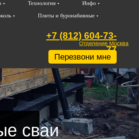
о
Технология
Инфо
коль
Плиты и буронабивные
+7 (812) 604-73-
Отделение Москва
77
Перезвони мне
ые сваи