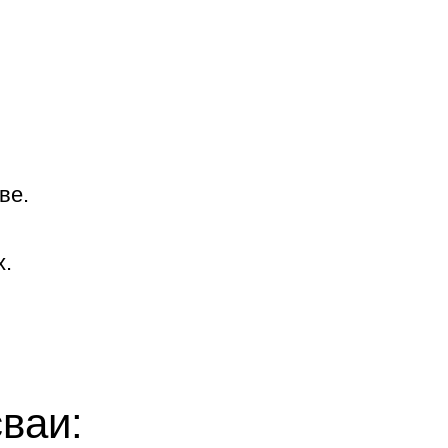
ве.
х.
ваи: