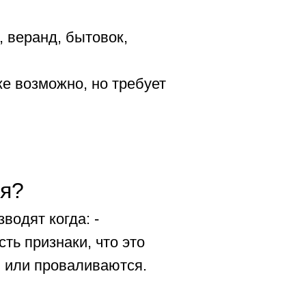
 веранд, бытовок,
е возможно, но требует
ия?
одят когда: -
ь признаки, что это
я или проваливаются.