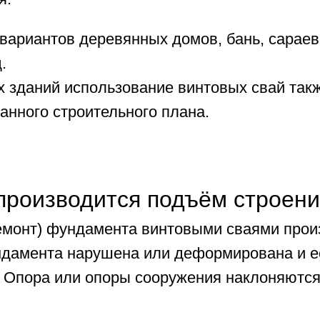
вариантов деревянных домов, бань, сараев,
.
х зданий использование винтовых свай такж
анного строительного плана.
 производится подъём строен
емонт) фундамента винтовыми сваями произв
ндамента нарушена или деформирована и ест
 - Опора или опоры сооружения наклоняютс