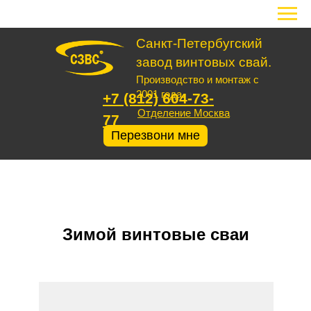
Санкт-Петербугский
завод винтовых свай.
Производство и монтаж с
2001 года.
+7 (812) 604-73-
Отделение Москва
77
Перезвони мне
Зимой винтовые сваи