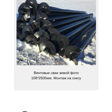
Раньше делали раствор ЦПС
и приходилось добавлять
присадку, да вообще зимой с
водой не удобно. Сейчас
доказано, что засыпка сухого
ЦПС в винтовую сваю лучше,
поэтому этой проблемы нет.
Винтовые сваи зимой фото
108*2500мм. Монтаж на снегу